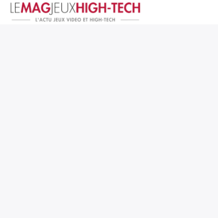
Jeux Vidéo
PC et Hardware
Smartphone et Tablettes
High-Tech
Mangas et Comics
TV, cinéma
Test