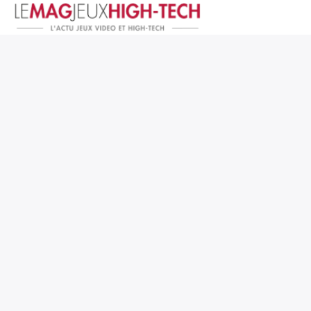
Jeux Vidéo
PC et Hardware
Smartphone et Tablettes
High-Tech
Mangas et Comics
TV, cinéma
Test