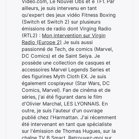
Video.com, Le Nouvel Obs et e TF1. Par
ailleurs, je suis intervenu en tant
qu'expert des jeux vidéo Fitness Boxing
(Switch et Switch 2) sur plusieurs
émissions de radio dont Virging Radio
(RTL2) :
Mon intervention sur Virgin
Radio (Europe 2)
Je suis aussi
passionné de Tech, de comics (Marvel,
DC Comics) et de Saint Seiya. Je
possède une collection de casques et
Rechercher
accessoires Marvel Legends Series et
:
des figurines Myth Cloth EX. Je suis
également cosplayeur (Star Wars, DC
Comics, Marvel). Fan de cinéma et de
séries, j'ai été figurant dans le film
d'Olivier Marchal, LES LYONNAIS. En
outre, je suis l'auteur d'un ouvrage
publié chez l'Harmattan. J'ai récemment
été intervenant en tant que spécialiste
sur l'émission de Thomas Hugues, sur la
chaîne TV B Smart. Retrouvez-moi sur