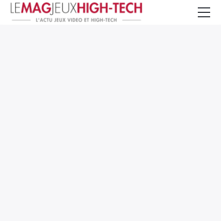
Jeux Vidéo
PC et Hardware
Smartphone et Tablettes
High-Tech
Mangas et Comics
TV, cinéma
Test