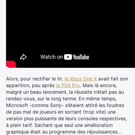
Alors, pour rectifier le tir,
la Xbox One X
avait fait son
apparition, peu après
la PS4 Pro
. Mais là encore,
malgré un beau lancement, la réussite n’était pas au
rendez-vous, sur le long terme. En même temps,
Microsoft -comme Sony- s’étaient attiré les foudres
de pas mal de joueurs en sortant (trop vite) une
version plus puissante de leurs consoles respectives,
à plein tarif. Sachant que seul une amélioration
graphique était au programme des réjouissances…