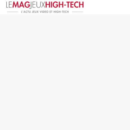
Jeux Vidéo
PC et Hardware
Smartphone et Tablettes
High-Tech
Mangas et Comics
TV, cinéma
Test