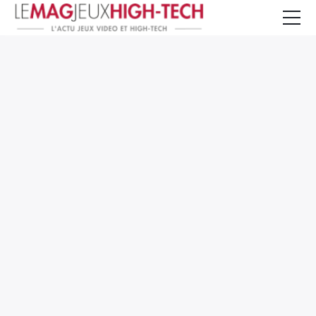
Jeux Vidéo
PC et Hardware
Smartphone et Tablettes
High-Tech
Mangas et Comics
TV, cinéma
Test