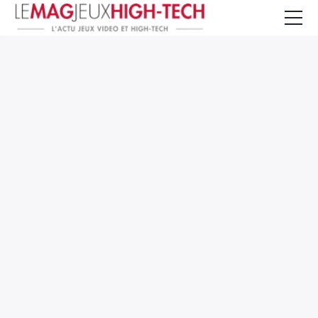
Jeux Vidéo
PC et Hardware
Smartphone et Tablettes
High-Tech
Mangas et Comics
TV, cinéma
Test