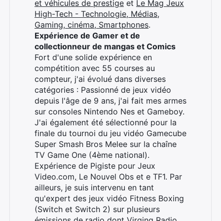
et véhicules de prestige
et
Le Mag Jeux
High-Tech - Technologie, Médias,
Gaming, cinéma, Smartphones
.
Expérience de Gamer et de
collectionneur de mangas et Comics
Fort d'une solide expérience en
compétition avec 55 courses au
compteur, j'ai évolué dans diverses
catégories : Passionné de jeux vidéo
depuis l'âge de 9 ans, j'ai fait mes armes
sur consoles Nintendo Nes et Gameboy.
J'ai également été sélectionné pour la
finale du tournoi du jeu vidéo Gamecube
Super Smash Bros Melee sur la chaîne
TV Game One (4ème national).
Expérience de Pigiste pour Jeux
Video.com, Le Nouvel Obs et e TF1. Par
ailleurs, je suis intervenu en tant
qu'expert des jeux vidéo Fitness Boxing
(Switch et Switch 2) sur plusieurs
émissions de radio dont Virging Radio