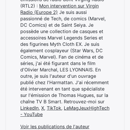
(RTL2) :
Mon intervention sur Virgin
Radio (Europe 2)
Je suis aussi
passionné de Tech, de comics (Marvel,
DC Comics) et de Saint Seiya. Je
possède une collection de casques et
accessoires Marvel Legends Series et
des figurines Myth Cloth EX. Je suis
également cosplayeur (Star Wars, DC
Comics, Marvel). Fan de cinéma et de
séries, j'ai été figurant dans le film
d'Olivier Marchal, LES LYONNAIS. En
outre, je suis l'auteur d'un ouvrage
publié chez l'Harmattan. J'ai récemment
été intervenant en tant que spécialiste
sur l'émission de Thomas Hugues, sur la
chaîne TV B Smart. Retrouvez-moi sur
LinkedIn
,
X
,
TikTok
,
LeMagJeuxHighTech
- YouTube
Voir les publications de l'auteur