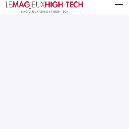
Jeux Vidéo
PC et Hardware
Smartphone et Tablettes
High-Tech
Mangas et Comics
TV, cinéma
Test