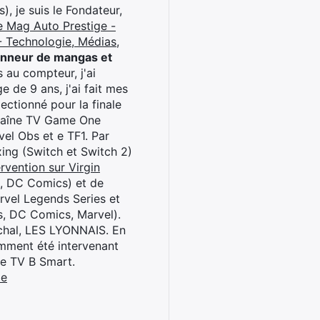
), je suis le Fondateur,
e Mag Auto Prestige -
 Technologie, Médias,
onneur de mangas et
 au compteur, j'ai
 de 9 ans, j'ai fait mes
ctionné pour la finale
chaîne TV Game One
el Obs et e TF1. Par
oxing (Switch et Switch 2)
rvention sur Virgin
l, DC Comics) et de
rvel Legends Series et
s, DC Comics, Marvel).
archal, LES LYONNAIS. En
cemment été intervenant
ne TV B Smart.
be