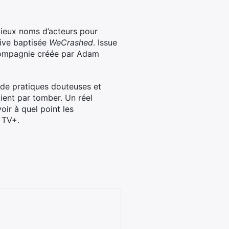
gieux noms d’acteurs pour
sive baptisée
WeCrashed
. Issue
a compagnie créée par Adam
e de pratiques douteuses et
ient par tomber. Un réel
oir à quel point les
e TV+.