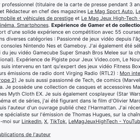
professionnel (titulaire de la carte de presse pendant 3 ans
 et Rédacteur en chef des magazines
Le Mag Sport Auto
,
L
mobile et véhicules de prestige
et
Le Mag Jeux High-Tech -
cinéma, Smartphones
.
Expérience de Gamer et de collecti
rt d'une solide expérience en compétition avec 55 courses
s diverses catégories : Passionné de jeux vidéo depuis l'âge
 consoles Nintendo Nes et Gameboy. J'ai également été séle
i du jeu vidéo Gamecube Super Smash Bros Melee sur la 
ional). Expérience de Pigiste pour Jeux Video.com, Le Nouv
je suis intervenu en tant qu'expert des jeux vidéo Fitness B
eurs émissions de radio dont Virging Radio (RTL2) :
Mon inte
rope 2)
Je suis aussi passionné de Tech, de comics (Marve
ya. Je possède une collection de casques et accessoires Ma
ines Myth Cloth EX. Je suis également cosplayeur (Star War
éma et de séries, j'ai été figurant dans le film d'Olivier M
suis l'auteur d'un ouvrage publié chez l'Harmattan. J'ai ré
ue spécialiste sur l'émission de Thomas Hugues, sur la chaî
z-moi sur
LinkedIn
,
X
,
TikTok
,
LeMagJeuxHighTech - YouTu
ublications de l'auteur