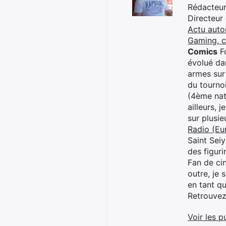
Rédacteur 
Directeur
Actu auto
Gaming, 
Comics
Fo
évolué dan
armes sur
du tourno
(4ème nat
ailleurs, 
sur plusi
Radio (Eu
Saint Sei
des figur
Fan de cin
outre, je 
en tant q
Retrouve
Voir les p