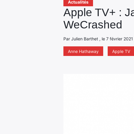
Actualités
Apple TV+ : J
WeCrashed
Par Julien Barthet , le 7 février 202
Anne Hathaway
Apple TV