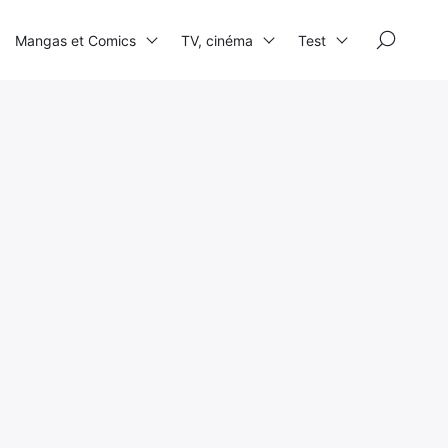
×
Mangas et Comics
TV, cinéma
Test