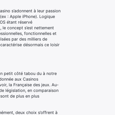
asino s’adonnent à leur passion
 (ex : Apple iPhone). Logique
iOS étant réservé
, le concept s’est nettement
ssionnelles, fonctionnelles et
isées par des milliers de
caractérise désormais ce loisir
un petit côté tabou du à notre
nt donnée aux Casinos
oir, la Française des jeux. Au-
 de législation, en comparaison
 sont de plus en plus
nément, deux choix s’offrent à