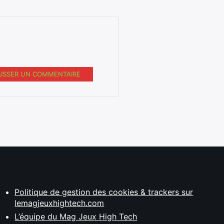
AISSER UN COMMENTAIRE
Politique de gestion des cookies & trackers sur
lemagjeuxhightech.com
L’équipe du Mag Jeux High Tech