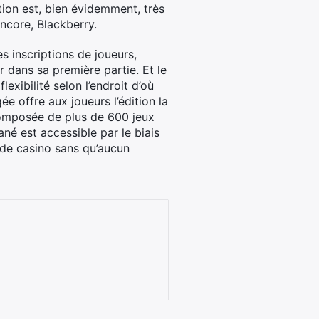
tion est, bien évidemment, très
ncore, Blackberry.
 inscriptions de joueurs,
 dans sa première partie. Et le
exibilité selon l’endroit d’où
ée offre aux joueurs l’édition la
composée de plus de 600 jeux
né est accessible par le biais
 de casino sans qu’aucun