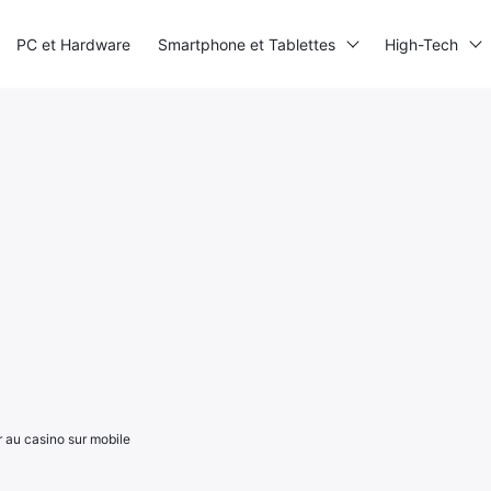
PC et Hardware
Smartphone et Tablettes
High-Tech
r au casino sur mobile