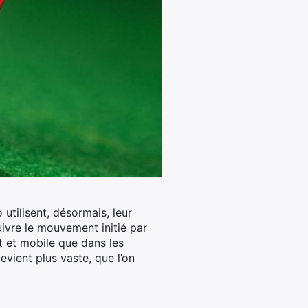
utilisent, désormais, leur
uivre le mouvement initié par
et et mobile que dans les
evient plus vaste, que l’on