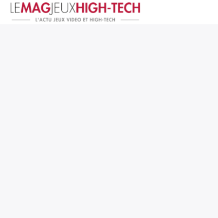
Jeux Vidéo
PC et Hardware
Smartphone et Tablettes
High-Tech
Mangas et Comics
TV, cinéma
Test