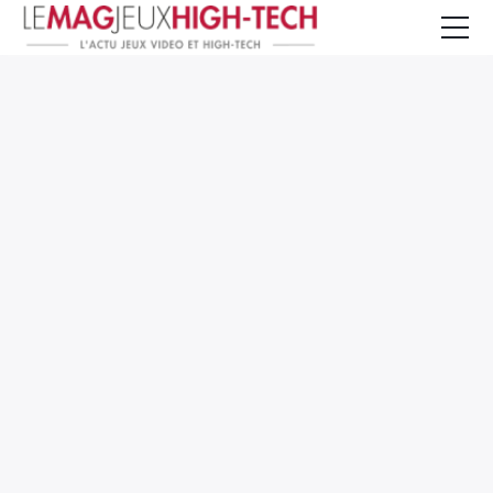
Jeux Vidéo
PC et Hardware
Smartphone et Tablettes
High-Tech
Mangas et Comics
TV, cinéma
Test