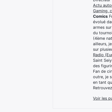
Actu auto
Gaming, 
Comics
Fo
évolué dan
armes sur
du tourno
(4ème nat
ailleurs, 
sur plusi
Radio (Eu
Saint Sei
des figur
Fan de cin
outre, je 
en tant q
Retrouve
Voir les p