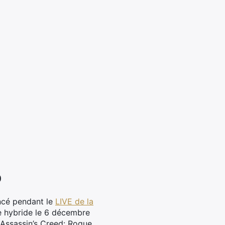
o
ncé pendant le
LIVE de la
le hybride le 6 décembre
t Assassin’s Creed: Rogue