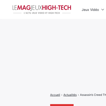
Jeux Vidéo
Rechercher
:
Accueil
›
Actualités
›
Assassin’s Creed Th