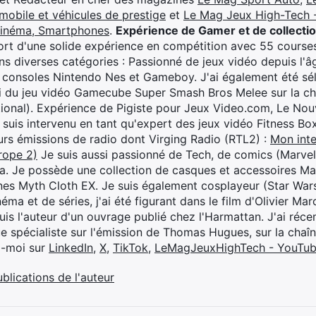
mobile et véhicules de prestige
et
Le Mag Jeux High-Tech -
cinéma, Smartphones
.
Expérience de Gamer et de collecti
rt d'une solide expérience en compétition avec 55 courses
s diverses catégories : Passionné de jeux vidéo depuis l'âge
 consoles Nintendo Nes et Gameboy. J'ai également été séle
i du jeu vidéo Gamecube Super Smash Bros Melee sur la 
ional). Expérience de Pigiste pour Jeux Video.com, Le Nouv
je suis intervenu en tant qu'expert des jeux vidéo Fitness B
eurs émissions de radio dont Virging Radio (RTL2) :
Mon inte
rope 2)
Je suis aussi passionné de Tech, de comics (Marve
ya. Je possède une collection de casques et accessoires Ma
ines Myth Cloth EX. Je suis également cosplayeur (Star War
éma et de séries, j'ai été figurant dans le film d'Olivier M
suis l'auteur d'un ouvrage publié chez l'Harmattan. J'ai ré
ue spécialiste sur l'émission de Thomas Hugues, sur la chaî
z-moi sur
LinkedIn
,
X
,
TikTok
,
LeMagJeuxHighTech - YouTu
ublications de l'auteur