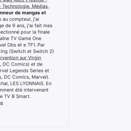
 Technologie, Médias,
onneur de mangas et
 au compteur, j'ai
 de 9 ans, j'ai fait mes
ctionné pour la finale
chaîne TV Game One
el Obs et e TF1. Par
oxing (Switch et Switch 2)
rvention sur Virgin
l, DC Comics) et de
rvel Legends Series et
s, DC Comics, Marvel).
archal, LES LYONNAIS. En
cemment été intervenant
ne TV B Smart.
be