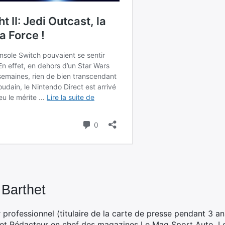
 Barthet
professionnel (titulaire de la carte de presse pendant 3 ans
 et Rédacteur en chef des magazines
Le Mag Sport Auto
,
L