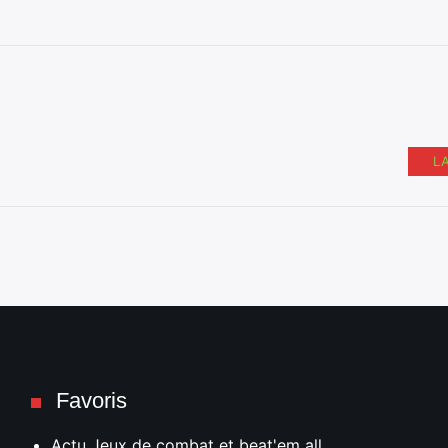
L
Favoris
Actu Jeux de combat et beat'em all