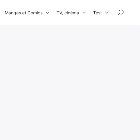
×
Mangas et Comics
TV, cinéma
Test