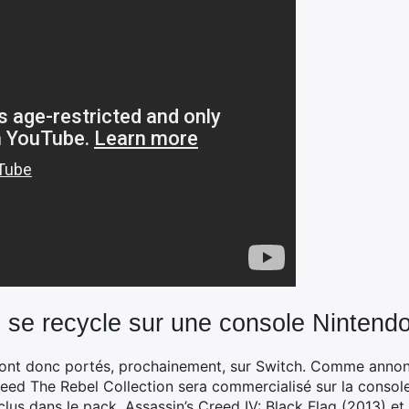
 se recycle sur une console Nintend
ront donc portés, prochainement, sur Switch. Comme anno
Creed The Rebel Collection sera commercialisé sur la conso
inclus dans le pack, Assassin’s Creed IV: Black Flag (2013) e