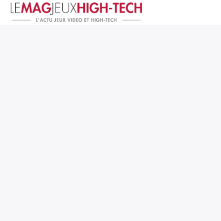
Jeux Vidéo
PC et Hardware
Smartphone et Tablettes
High-Tech
Mangas et Comics
TV, cinéma
Test