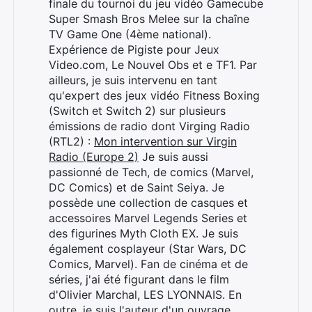
finale du tournoi du jeu vidéo Gamecube
Super Smash Bros Melee sur la chaîne
TV Game One (4ème national).
Expérience de Pigiste pour Jeux
Video.com, Le Nouvel Obs et e TF1. Par
Rechercher
ailleurs, je suis intervenu en tant
:
qu'expert des jeux vidéo Fitness Boxing
(Switch et Switch 2) sur plusieurs
émissions de radio dont Virging Radio
(RTL2) :
Mon intervention sur Virgin
Radio (Europe 2)
Je suis aussi
passionné de Tech, de comics (Marvel,
DC Comics) et de Saint Seiya. Je
possède une collection de casques et
accessoires Marvel Legends Series et
des figurines Myth Cloth EX. Je suis
également cosplayeur (Star Wars, DC
Comics, Marvel). Fan de cinéma et de
séries, j'ai été figurant dans le film
d'Olivier Marchal, LES LYONNAIS. En
outre, je suis l'auteur d'un ouvrage