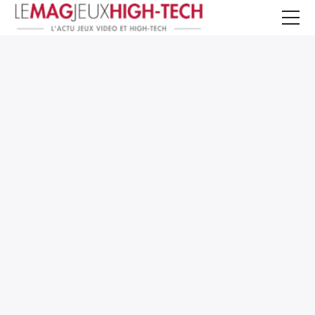
Jeux Vidéo
PC et Hardware
Smartphone et Tablettes
High-Tech
Mangas et Comics
TV, cinéma
Test