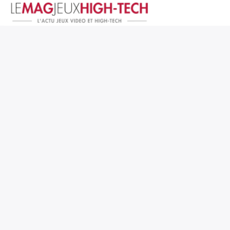
Jeux Vidéo
PC et Hardware
Smartphone et Tablettes
High-Tech
Mangas et Comics
TV, cinéma
Test