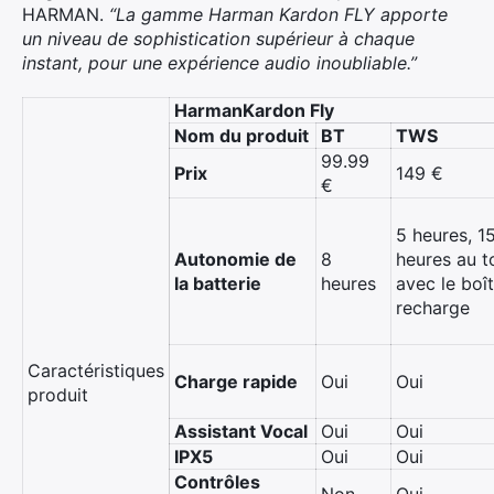
HARMAN.
“La gamme Harman Kardon FLY apporte
un niveau de sophistication supérieur à chaque
instant, pour une expérience audio inoubliable.”
HarmanKardon Fly
Nom du produit
BT
TWS
99.99
Prix
149 €
€
5 heures, 1
Autonomie de
8
heures au t
la batterie
heures
avec le boît
recharge
Caractéristiques
Charge rapide
Oui
Oui
produit
Assistant Vocal
Oui
Oui
IPX5
Oui
Oui
Contrôles