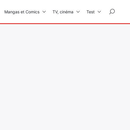
×
Mangas et Comics
TV, cinéma
Test