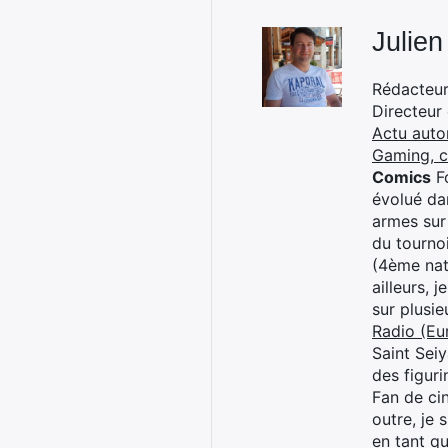
Julien
Rédacteur 
Directeur
Actu auto
Gaming, 
Comics
Fo
évolué dan
armes sur
du tourno
(4ème nat
ailleurs, 
sur plusi
Radio (Eu
Saint Sei
des figur
Fan de cin
outre, je 
en tant q