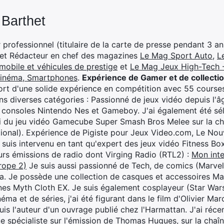
 Barthet
professionnel (titulaire de la carte de presse pendant 3 ans
 et Rédacteur en chef des magazines
Le Mag Sport Auto
,
L
mobile et véhicules de prestige
et
Le Mag Jeux High-Tech -
cinéma, Smartphones
.
Expérience de Gamer et de collecti
rt d'une solide expérience en compétition avec 55 courses
s diverses catégories : Passionné de jeux vidéo depuis l'âge
 consoles Nintendo Nes et Gameboy. J'ai également été séle
i du jeu vidéo Gamecube Super Smash Bros Melee sur la 
ional). Expérience de Pigiste pour Jeux Video.com, Le Nouv
je suis intervenu en tant qu'expert des jeux vidéo Fitness B
eurs émissions de radio dont Virging Radio (RTL2) :
Mon inte
rope 2)
Je suis aussi passionné de Tech, de comics (Marve
ya. Je possède une collection de casques et accessoires Ma
ines Myth Cloth EX. Je suis également cosplayeur (Star War
éma et de séries, j'ai été figurant dans le film d'Olivier M
suis l'auteur d'un ouvrage publié chez l'Harmattan. J'ai ré
ue spécialiste sur l'émission de Thomas Hugues, sur la chaî