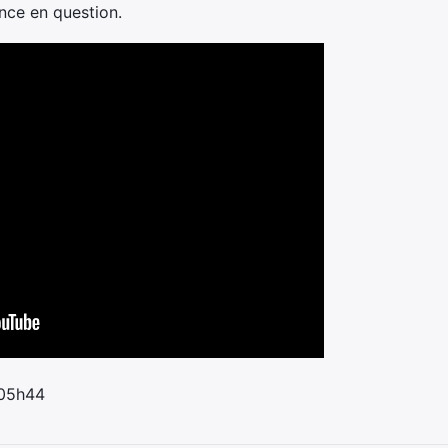
nce en question.
 05h44