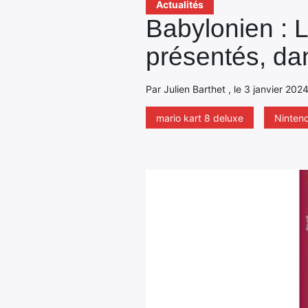
Actualités
Babylonien : L
présentés, d
Par Julien Barthet , le 3 janvier 202
mario kart 8 deluxe
Ninten