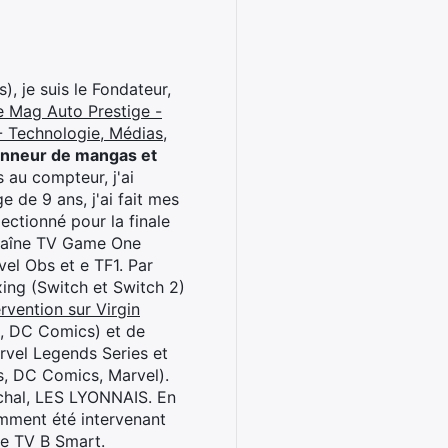
), je suis le Fondateur,
e Mag Auto Prestige -
 Technologie, Médias,
onneur de mangas et
 au compteur, j'ai
 de 9 ans, j'ai fait mes
ctionné pour la finale
chaîne TV Game One
el Obs et e TF1. Par
oxing (Switch et Switch 2)
rvention sur Virgin
l, DC Comics) et de
rvel Legends Series et
s, DC Comics, Marvel).
archal, LES LYONNAIS. En
cemment été intervenant
ne TV B Smart.