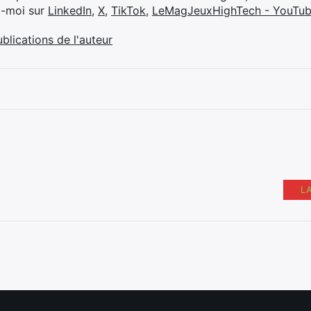
z-moi sur
LinkedIn
,
X
,
TikTok
,
LeMagJeuxHighTech - YouTu
ublications de l'auteur
L