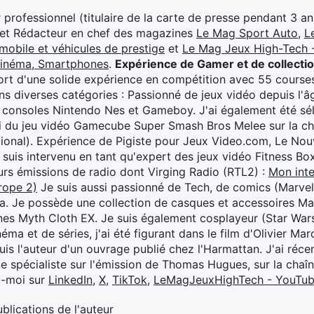
professionnel (titulaire de la carte de presse pendant 3 ans
 et Rédacteur en chef des magazines
Le Mag Sport Auto
,
L
mobile et véhicules de prestige
et
Le Mag Jeux High-Tech -
cinéma, Smartphones
.
Expérience de Gamer et de collecti
rt d'une solide expérience en compétition avec 55 courses
s diverses catégories : Passionné de jeux vidéo depuis l'âge
 consoles Nintendo Nes et Gameboy. J'ai également été séle
i du jeu vidéo Gamecube Super Smash Bros Melee sur la 
ional). Expérience de Pigiste pour Jeux Video.com, Le Nouv
je suis intervenu en tant qu'expert des jeux vidéo Fitness B
eurs émissions de radio dont Virging Radio (RTL2) :
Mon inte
rope 2)
Je suis aussi passionné de Tech, de comics (Marve
ya. Je possède une collection de casques et accessoires Ma
ines Myth Cloth EX. Je suis également cosplayeur (Star War
éma et de séries, j'ai été figurant dans le film d'Olivier M
suis l'auteur d'un ouvrage publié chez l'Harmattan. J'ai ré
ue spécialiste sur l'émission de Thomas Hugues, sur la chaî
z-moi sur
LinkedIn
,
X
,
TikTok
,
LeMagJeuxHighTech - YouTu
ublications de l'auteur