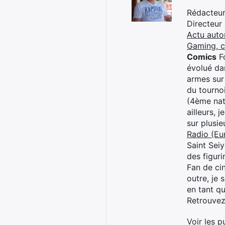
Rédacteur 
Directeur
Actu auto
Gaming, 
Comics
Fo
évolué dan
armes sur
du tourno
(4ème nat
ailleurs, 
sur plusi
Radio (Eu
Saint Sei
des figur
Fan de cin
outre, je 
en tant q
Retrouve
Voir les p