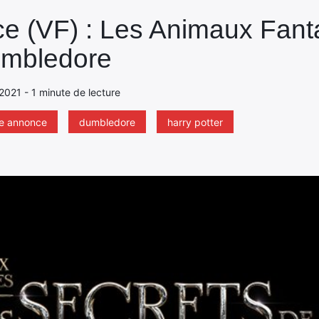
 (VF) : Les Animaux Fanta
umbledore
2021 - 1 minute de lecture
e annonce
dumbledore
harry potter