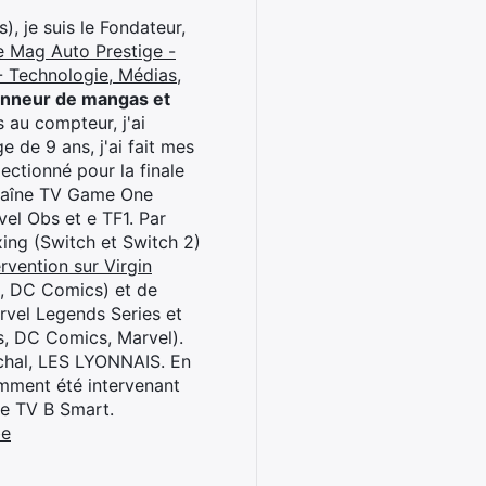
), je suis le Fondateur,
e Mag Auto Prestige -
 Technologie, Médias,
onneur de mangas et
 au compteur, j'ai
 de 9 ans, j'ai fait mes
ctionné pour la finale
chaîne TV Game One
el Obs et e TF1. Par
oxing (Switch et Switch 2)
rvention sur Virgin
l, DC Comics) et de
rvel Legends Series et
s, DC Comics, Marvel).
archal, LES LYONNAIS. En
cemment été intervenant
ne TV B Smart.
be