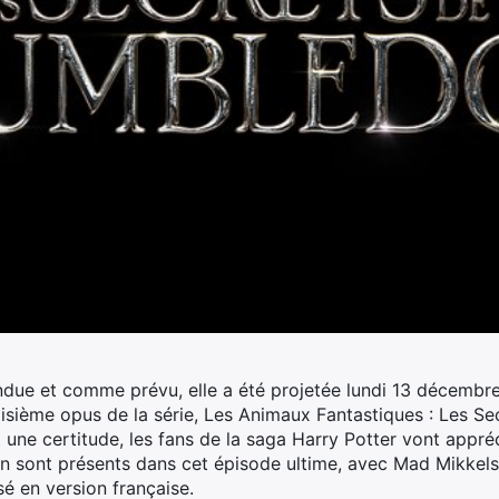
endue et comme prévu, elle a été projetée lundi 13 décembre 
oisième opus de la série, Les Animaux Fantastiques : Les S
t une certitude, les fans de la saga Harry Potter vont appréc
on sont présents dans cet épisode ultime, avec Mad Mikkel
é en version française.