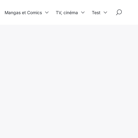
×
Mangas et Comics
TV, cinéma
Test