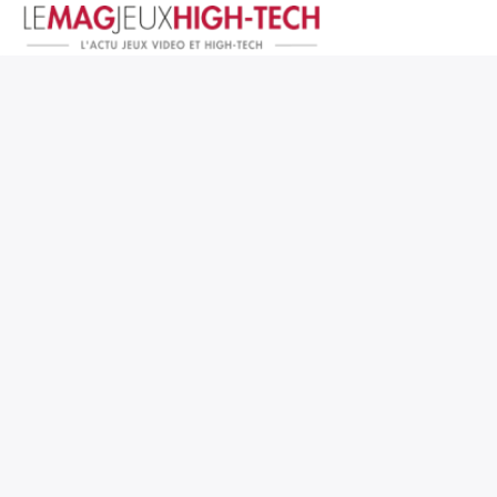
Jeux Vidéo
PC et Hardware
Smartphone et Tablettes
High-Tech
Mangas et Comics
TV, cinéma
Test