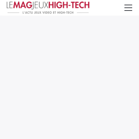
Jeux Vidéo
PC et Hardware
Smartphone et Tablettes
High-Tech
Mangas et Comics
TV, cinéma
Test