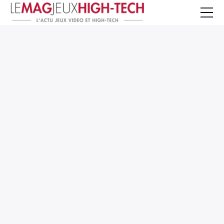
Jeux Vidéo
PC et Hardware
Smartphone et Tablettes
High-Tech
Mangas et Comics
TV, cinéma
Test