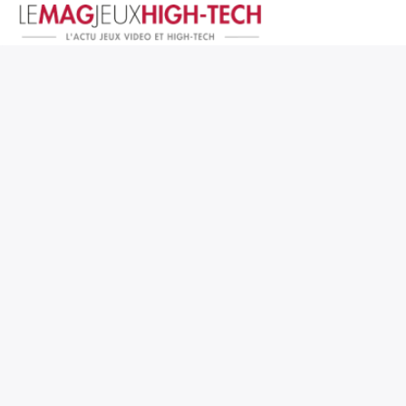
Jeux Vidéo
PC et Hardware
Smartphone et Tablettes
High-Tech
Mangas et Comics
TV, cinéma
Test