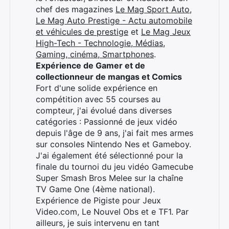
chef des magazines
Le Mag Sport Auto
,
Le Mag Auto Prestige - Actu automobile
et véhicules de prestige
et
Le Mag Jeux
High-Tech - Technologie, Médias,
Gaming, cinéma, Smartphones
.
Expérience de Gamer et de
collectionneur de mangas et Comics
Fort d'une solide expérience en
compétition avec 55 courses au
compteur, j'ai évolué dans diverses
catégories : Passionné de jeux vidéo
depuis l'âge de 9 ans, j'ai fait mes armes
sur consoles Nintendo Nes et Gameboy.
J'ai également été sélectionné pour la
finale du tournoi du jeu vidéo Gamecube
Super Smash Bros Melee sur la chaîne
TV Game One (4ème national).
Expérience de Pigiste pour Jeux
Video.com, Le Nouvel Obs et e TF1. Par
ailleurs, je suis intervenu en tant