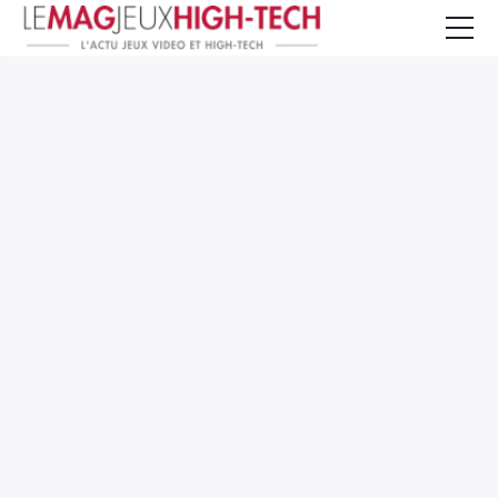
Jeux Vidéo
PC et Hardware
Smartphone et Tablettes
High-Tech
Mangas et Comics
TV, cinéma
Test