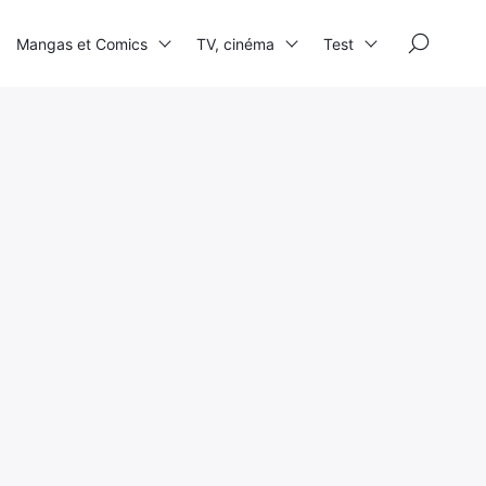
×
Mangas et Comics
TV, cinéma
Test