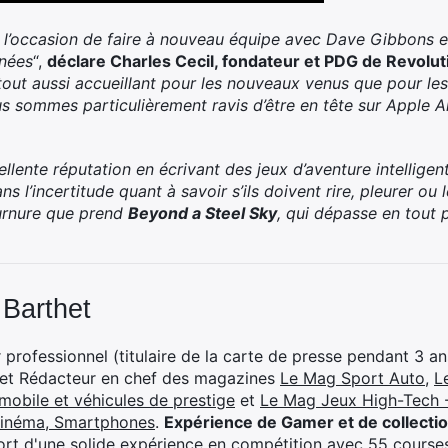
eu l’occasion de faire à nouveau équipe avec Dave Gibbons e
nnées
“,
déclare Charles Cecil, fondateur et PDG de
Revolut
 tout aussi accueillant pour les nouveaux venus que pour les
Nous sommes particulièrement ravis d’être en tête sur Apple 
ellente réputation en écrivant des jeux d’aventure intellige
ns l’incertitude quant à savoir s’ils doivent rire, pleurer ou 
ournure que prend
Beyond a Steel Sky
, qui dépasse en tout 
 Barthet
professionnel (titulaire de la carte de presse pendant 3 ans
 et Rédacteur en chef des magazines
Le Mag Sport Auto
,
L
mobile et véhicules de prestige
et
Le Mag Jeux High-Tech -
cinéma, Smartphones
.
Expérience de Gamer et de collecti
rt d'une solide expérience en compétition avec 55 courses