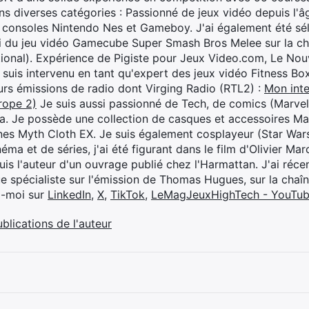
s diverses catégories : Passionné de jeux vidéo depuis l'âge
 consoles Nintendo Nes et Gameboy. J'ai également été séle
i du jeu vidéo Gamecube Super Smash Bros Melee sur la 
ional). Expérience de Pigiste pour Jeux Video.com, Le Nouv
je suis intervenu en tant qu'expert des jeux vidéo Fitness B
eurs émissions de radio dont Virging Radio (RTL2) :
Mon inte
rope 2)
Je suis aussi passionné de Tech, de comics (Marve
ya. Je possède une collection de casques et accessoires Ma
ines Myth Cloth EX. Je suis également cosplayeur (Star War
éma et de séries, j'ai été figurant dans le film d'Olivier M
suis l'auteur d'un ouvrage publié chez l'Harmattan. J'ai ré
ue spécialiste sur l'émission de Thomas Hugues, sur la chaî
z-moi sur
LinkedIn
,
X
,
TikTok
,
LeMagJeuxHighTech - YouTu
ublications de l'auteur