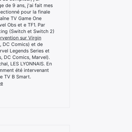
 de 9 ans, j'ai fait mes
ctionné pour la finale
chaîne TV Game One
el Obs et e TF1. Par
oxing (Switch et Switch 2)
rvention sur Virgin
l, DC Comics) et de
rvel Legends Series et
s, DC Comics, Marvel).
archal, LES LYONNAIS. En
cemment été intervenant
ne TV B Smart.
be