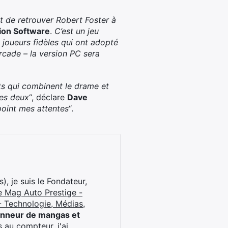
t de retrouver Robert Foster à
ion
Software
.
C’est un jeu
 joueurs fidèles qui ont adopté
Arcade – la version PC sera
nts qui combinent le drame et
les deux
“, déclare
Dave
point mes attentes
“.
), je suis le Fondateur,
e Mag Auto Prestige -
 Technologie, Médias,
onneur de mangas et
 au compteur, j'ai