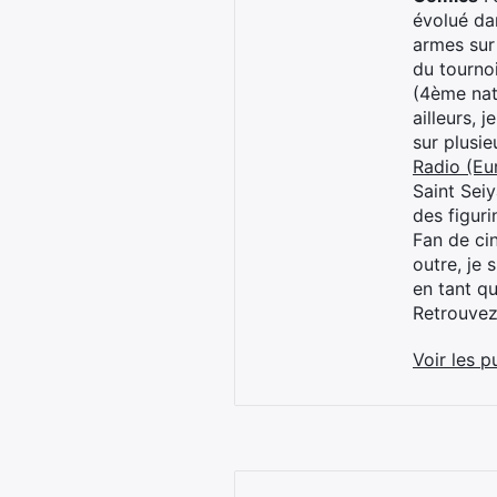
évolué dan
armes sur
du tourno
(4ème nat
ailleurs, 
sur plusi
Radio (Eu
Saint Sei
des figur
Fan de cin
outre, je 
en tant q
Retrouve
Voir les p