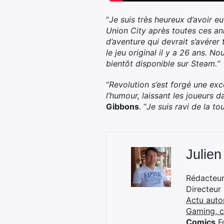
“
Je suis très heureux d’avoir 
Union City après toutes ces a
d’aventure qui devrait s’avérer
le jeu original il y a 26 ans. 
bientôt disponible sur Steam.
“
“
Revolution
s’est forgé une exc
l’humour, laissant les joueurs da
Gibbons
. “
Je suis ravi de la t
Julien
Rédacteur 
Directeur
Actu auto
Gaming, 
Comics
Fo