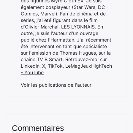
des figurines Myth Cloth EX. Je suis
également cosplayeur (Star Wars, DC
Comics, Marvel). Fan de cinéma et de
séries, j'ai été figurant dans le film
d'Olivier Marchal, LES LYONNAIS. En
outre, je suis l'auteur d'un ouvrage
publié chez l'Harmattan. J'ai récemment
été intervenant en tant que spécialiste
sur l'émission de Thomas Hugues, sur la
chaîne TV B Smart. Retrouvez-moi sur
LinkedIn
,
X
,
TikTok
,
LeMagJeuxHighTech
- YouTube
Voir les publications de l'auteur
Commentaires