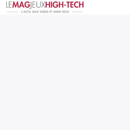
Jeux Vidéo
PC et Hardware
Smartphone et Tablettes
High-Tech
Mangas et Comics
TV, cinéma
Test