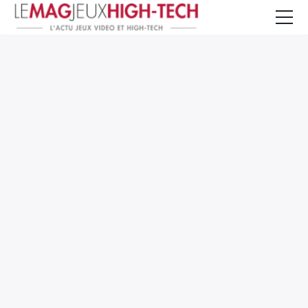
Jeux Vidéo
PC et Hardware
Smartphone et Tablettes
High-Tech
Mangas et Comics
TV, cinéma
Test