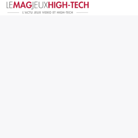
Jeux Vidéo
PC et Hardware
Smartphone et Tablettes
High-Tech
Mangas et Comics
TV, cinéma
Test