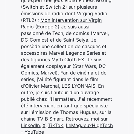
qu'expert des jeux vidéo Fitness Boxing
(Switch et Switch 2) sur plusieurs
émissions de radio dont Virging Radio
(RTL2) :
Mon intervention sur Virgin
Radio (Europe 2)
Je suis aussi
passionné de Tech, de comics (Marvel,
DC Comics) et de Saint Seiya. Je
possède une collection de casques et
accessoires Marvel Legends Series et
des figurines Myth Cloth EX. Je suis
également cosplayeur (Star Wars, DC
Comics, Marvel). Fan de cinéma et de
séries, j'ai été figurant dans le film
d'Olivier Marchal, LES LYONNAIS. En
outre, je suis l'auteur d'un ouvrage
publié chez l'Harmattan. J'ai récemment
été intervenant en tant que spécialiste
sur l'émission de Thomas Hugues, sur la
chaîne TV B Smart. Retrouvez-moi sur
LinkedIn
,
X
,
TikTok
,
LeMagJeuxHighTech
- YouTube