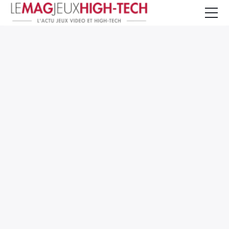
Jeux Vidéo
PC et Hardware
Smartphone et Tablettes
High-Tech
Mangas et Comics
TV, cinéma
Test