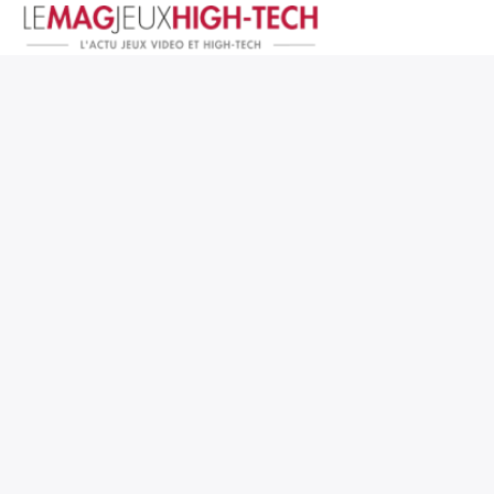
Jeux Vidéo
PC et Hardware
Smartphone et Tablettes
High-Tech
Mangas et Comics
TV, cinéma
Test