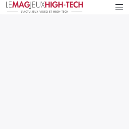
Jeux Vidéo
PC et Hardware
Smartphone et Tablettes
High-Tech
Mangas et Comics
TV, cinéma
Test