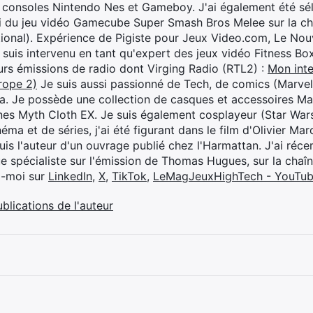
 consoles Nintendo Nes et Gameboy. J'ai également été séle
i du jeu vidéo Gamecube Super Smash Bros Melee sur la 
ional). Expérience de Pigiste pour Jeux Video.com, Le Nouv
je suis intervenu en tant qu'expert des jeux vidéo Fitness B
eurs émissions de radio dont Virging Radio (RTL2) :
Mon inte
rope 2)
Je suis aussi passionné de Tech, de comics (Marve
ya. Je possède une collection de casques et accessoires Ma
ines Myth Cloth EX. Je suis également cosplayeur (Star War
éma et de séries, j'ai été figurant dans le film d'Olivier M
suis l'auteur d'un ouvrage publié chez l'Harmattan. J'ai ré
ue spécialiste sur l'émission de Thomas Hugues, sur la chaî
z-moi sur
LinkedIn
,
X
,
TikTok
,
LeMagJeuxHighTech - YouTu
ublications de l'auteur