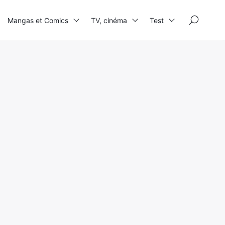
×
Mangas et Comics
TV, cinéma
Test