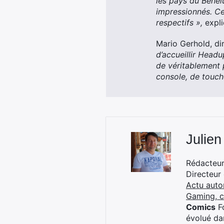
les pays du Benelu
impressionnés. Ce
respectifs »,
expli
Mario Gerhold, di
d’accueillir Hea
de véritablement p
console, de touch
Julien
Rédacteur 
Directeur
Actu auto
Gaming, 
Comics
Fo
évolué dan