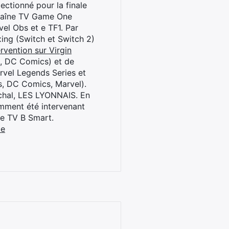
ctionné pour la finale
chaîne TV Game One
el Obs et e TF1. Par
oxing (Switch et Switch 2)
rvention sur Virgin
l, DC Comics) et de
rvel Legends Series et
s, DC Comics, Marvel).
archal, LES LYONNAIS. En
cemment été intervenant
ne TV B Smart.
be