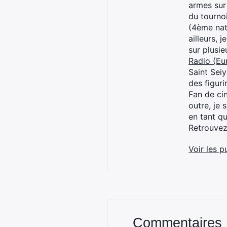
armes sur
du tourno
(4ème nat
ailleurs, 
sur plusi
Radio (Eu
Saint Sei
des figur
Fan de cin
outre, je 
en tant q
Retrouve
Voir les p
Commentaires