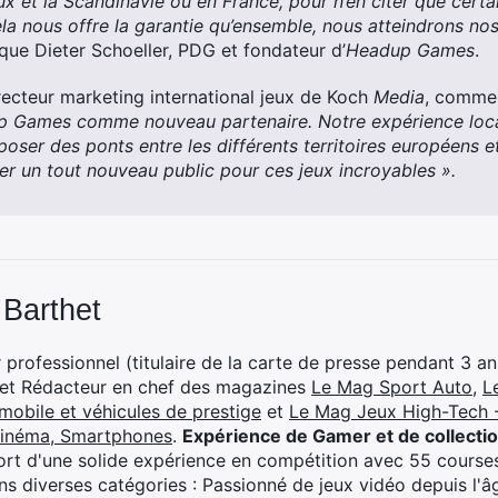
x et la Scandinavie ou en France, pour n’en citer que certa
la nous offre la garantie qu’ensemble, nous atteindrons no
que Dieter Schoeller, PDG et fondateur d’
Headup Games
.
recteur marketing international jeux de Koch
Media
, commen
dup Games comme nouveau partenaire. Notre expérience loc
oser des ponts entre les différents territoires européens et
er un tout nouveau public pour ces jeux incroyables ».
 Barthet
professionnel (titulaire de la carte de presse pendant 3 ans
 et Rédacteur en chef des magazines
Le Mag Sport Auto
,
L
mobile et véhicules de prestige
et
Le Mag Jeux High-Tech -
cinéma, Smartphones
.
Expérience de Gamer et de collecti
rt d'une solide expérience en compétition avec 55 courses
s diverses catégories : Passionné de jeux vidéo depuis l'âge