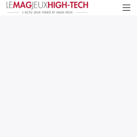
Jeux Vidéo
PC et Hardware
Smartphone et Tablettes
High-Tech
Mangas et Comics
TV, cinéma
Test