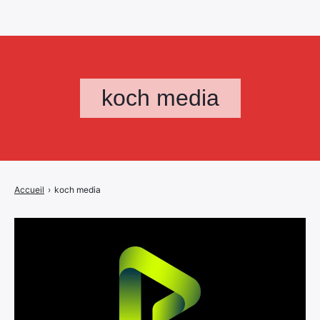
koch media
Accueil
›
koch media