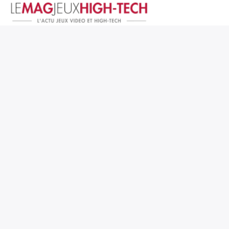
Jeux Vidéo
PC et Hardware
Smartphone et Tablettes
High-Tech
Mangas et Comics
TV, cinéma
Test