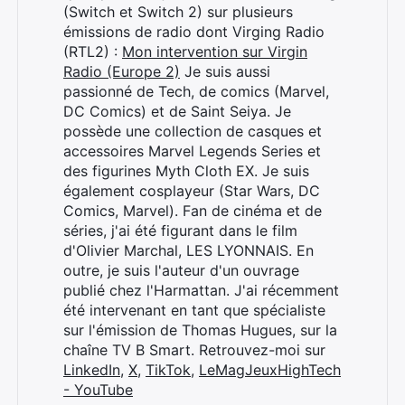
(Switch et Switch 2) sur plusieurs
Rechercher
émissions de radio dont Virging Radio
:
(RTL2) :
Mon intervention sur Virgin
Radio (Europe 2)
Je suis aussi
passionné de Tech, de comics (Marvel,
DC Comics) et de Saint Seiya. Je
possède une collection de casques et
accessoires Marvel Legends Series et
des figurines Myth Cloth EX. Je suis
également cosplayeur (Star Wars, DC
Comics, Marvel). Fan de cinéma et de
séries, j'ai été figurant dans le film
d'Olivier Marchal, LES LYONNAIS. En
outre, je suis l'auteur d'un ouvrage
publié chez l'Harmattan. J'ai récemment
été intervenant en tant que spécialiste
sur l'émission de Thomas Hugues, sur la
chaîne TV B Smart. Retrouvez-moi sur
LinkedIn
,
X
,
TikTok
,
LeMagJeuxHighTech
- YouTube