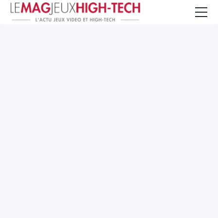
Jeux Vidéo
PC et Hardware
Smartphone et Tablettes
High-Tech
Mangas et Comics
TV, cinéma
Test