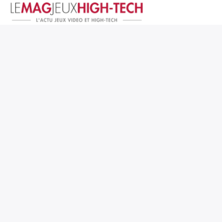
Jeux Vidéo
PC et Hardware
Smartphone et Tablettes
High-Tech
Mangas et Comics
TV, cinéma
Test