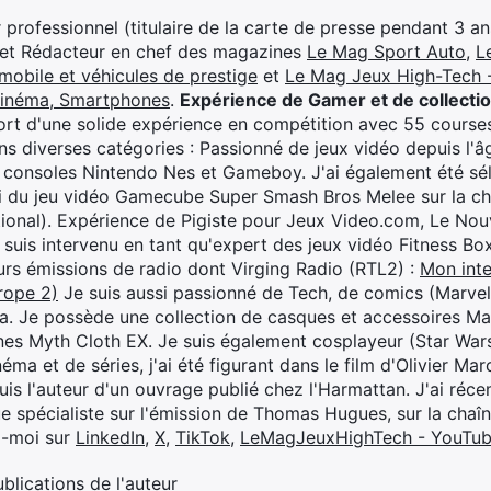
professionnel (titulaire de la carte de presse pendant 3 ans
 et Rédacteur en chef des magazines
Le Mag Sport Auto
,
L
mobile et véhicules de prestige
et
Le Mag Jeux High-Tech -
cinéma, Smartphones
.
Expérience de Gamer et de collecti
rt d'une solide expérience en compétition avec 55 courses
s diverses catégories : Passionné de jeux vidéo depuis l'âge
 consoles Nintendo Nes et Gameboy. J'ai également été séle
i du jeu vidéo Gamecube Super Smash Bros Melee sur la 
ional). Expérience de Pigiste pour Jeux Video.com, Le Nouv
je suis intervenu en tant qu'expert des jeux vidéo Fitness B
eurs émissions de radio dont Virging Radio (RTL2) :
Mon inte
rope 2)
Je suis aussi passionné de Tech, de comics (Marve
ya. Je possède une collection de casques et accessoires Ma
ines Myth Cloth EX. Je suis également cosplayeur (Star War
éma et de séries, j'ai été figurant dans le film d'Olivier M
suis l'auteur d'un ouvrage publié chez l'Harmattan. J'ai ré
ue spécialiste sur l'émission de Thomas Hugues, sur la chaî
z-moi sur
LinkedIn
,
X
,
TikTok
,
LeMagJeuxHighTech - YouTu
ublications de l'auteur