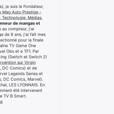
), je suis le Fondateur,
e Mag Auto Prestige -
 Technologie, Médias,
onneur de mangas et
 au compteur, j'ai
 de 9 ans, j'ai fait mes
ctionné pour la finale
chaîne TV Game One
el Obs et e TF1. Par
oxing (Switch et Switch 2)
rvention sur Virgin
l, DC Comics) et de
rvel Legends Series et
s, DC Comics, Marvel).
archal, LES LYONNAIS. En
cemment été intervenant
ne TV B Smart.
be