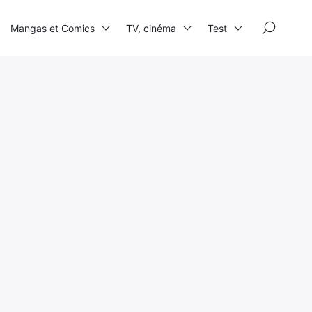
×
Mangas et Comics
TV, cinéma
Test