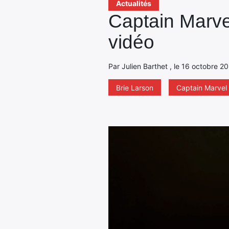
Actualités
Captain Marv
vidéo
Par Julien Barthet , le 16 octobre 2
Brie Larson
Captain Marvel