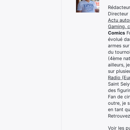
Rédacteur 
Directeur
Actu auto
Gaming, 
Comics
Fo
évolué dan
armes sur
du tourno
(4ème nat
ailleurs, 
sur plusi
Radio (Eu
Saint Sei
des figur
Fan de cin
outre, je 
en tant q
Retrouve
Voir les p