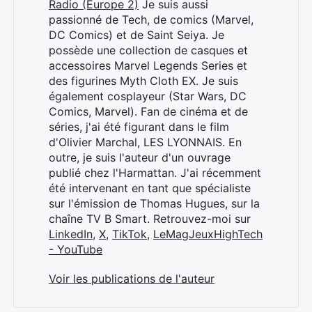
Radio (Europe 2)
Je suis aussi
passionné de Tech, de comics (Marvel,
DC Comics) et de Saint Seiya. Je
possède une collection de casques et
accessoires Marvel Legends Series et
des figurines Myth Cloth EX. Je suis
également cosplayeur (Star Wars, DC
Comics, Marvel). Fan de cinéma et de
séries, j'ai été figurant dans le film
d'Olivier Marchal, LES LYONNAIS. En
outre, je suis l'auteur d'un ouvrage
publié chez l'Harmattan. J'ai récemment
été intervenant en tant que spécialiste
sur l'émission de Thomas Hugues, sur la
chaîne TV B Smart. Retrouvez-moi sur
LinkedIn
,
X
,
TikTok
,
LeMagJeuxHighTech
- YouTube
Voir les publications de l'auteur