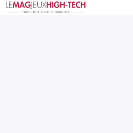
Jeux Vidéo
PC et Hardware
Smartphone et Tablettes
High-Tech
Mangas et Comics
TV, cinéma
Test