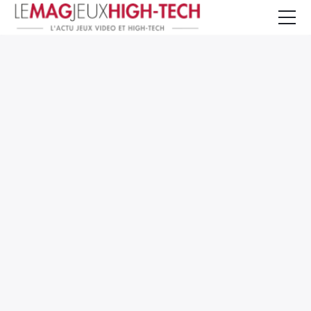
Jeux Vidéo
PC et Hardware
Smartphone et Tablettes
High-Tech
Mangas et Comics
TV, cinéma
Test