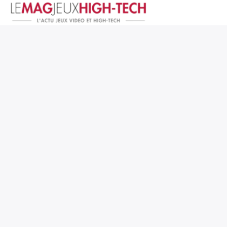
Jeux Vidéo
PC et Hardware
Smartphone et Tablettes
High-Tech
Mangas et Comics
TV, cinéma
Test