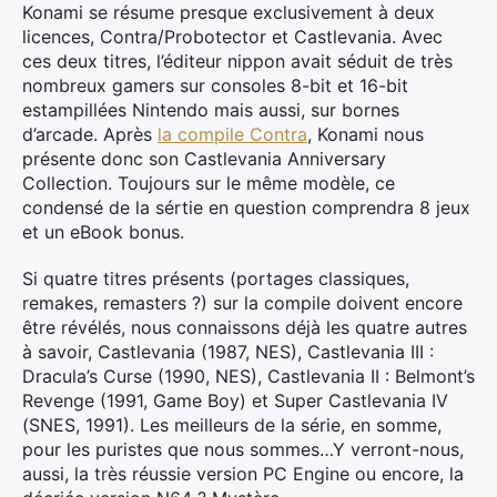
Konami se résume presque exclusivement à deux
licences, Contra/Probotector et Castlevania. Avec
ces deux titres, l’éditeur nippon avait séduit de très
nombreux gamers sur consoles 8-bit et 16-bit
estampillées Nintendo mais aussi, sur bornes
d’arcade. Après
la compile Contra
, Konami nous
présente donc son Castlevania Anniversary
Collection. Toujours sur le même modèle, ce
condensé de la sértie en question comprendra 8 jeux
et un eBook bonus.
Si quatre titres présents (portages classiques,
remakes, remasters ?) sur la compile doivent encore
être révélés, nous connaissons déjà les quatre autres
à savoir, Castlevania (1987, NES), Castlevania III :
Dracula’s Curse (1990, NES), Castlevania II : Belmont’s
Revenge (1991, Game Boy) et Super Castlevania IV
(SNES, 1991). Les meilleurs de la série, en somme,
pour les puristes que nous sommes…Y verront-nous,
aussi, la très réussie version PC Engine ou encore, la