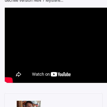
décriée version N64 ? Mystère…