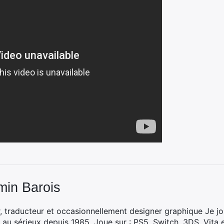
min Barois
, traducteur et occasionnellement designer graphique Je jo
 au sérieux depuis 1985. Joue sur : PS5, Switch, 3DS, Vita 