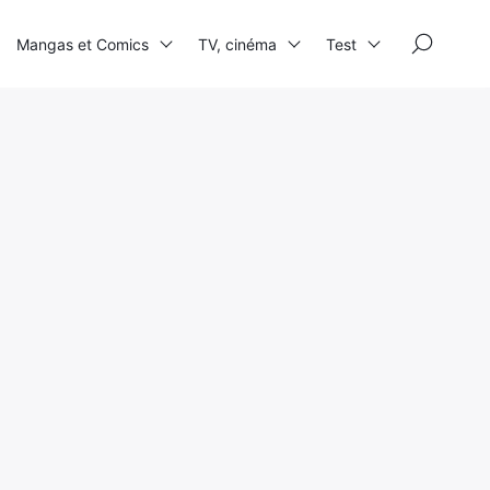
×
Mangas et Comics
TV, cinéma
Test