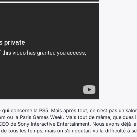
qui concerne la PS5. Mais après tout, ce n’est pas un salo
 ou la Paris Games Week. Mais tout de même, quelques in
e CEO de Sony Interactive Entertainment. Nous avons déjà l
 de tous les temps, mais on s’en doutait vu la difficulté à s