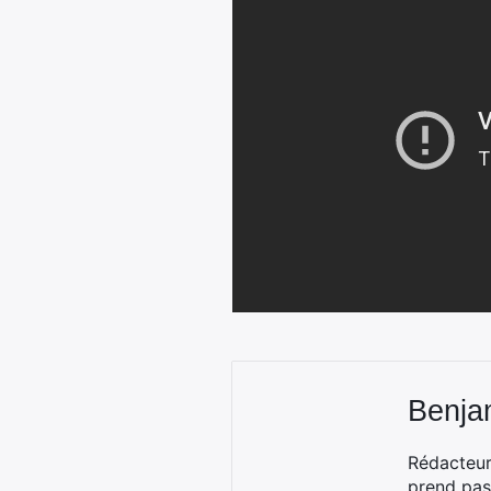
Benja
Rédacteur
prend pas