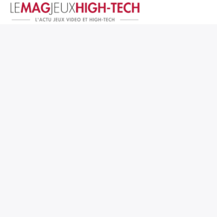
Jeux Vidéo
PC et Hardware
Smartphone et Tablettes
High-Tech
Mangas et Comics
TV, cinéma
Test