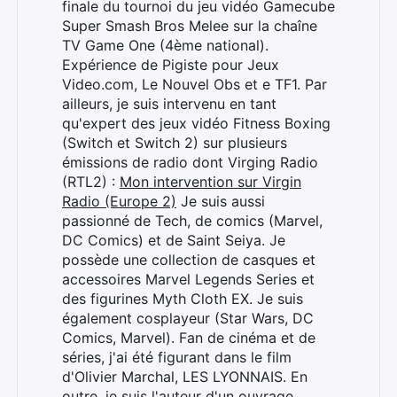
finale du tournoi du jeu vidéo Gamecube
Super Smash Bros Melee sur la chaîne
TV Game One (4ème national).
Expérience de Pigiste pour Jeux
Video.com, Le Nouvel Obs et e TF1. Par
ailleurs, je suis intervenu en tant
qu'expert des jeux vidéo Fitness Boxing
(Switch et Switch 2) sur plusieurs
émissions de radio dont Virging Radio
(RTL2) :
Mon intervention sur Virgin
Radio (Europe 2)
Je suis aussi
passionné de Tech, de comics (Marvel,
Rechercher
DC Comics) et de Saint Seiya. Je
:
possède une collection de casques et
accessoires Marvel Legends Series et
des figurines Myth Cloth EX. Je suis
également cosplayeur (Star Wars, DC
Comics, Marvel). Fan de cinéma et de
séries, j'ai été figurant dans le film
d'Olivier Marchal, LES LYONNAIS. En
outre, je suis l'auteur d'un ouvrage