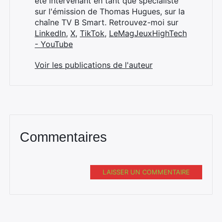
été intervenant en tant que spécialiste
sur l'émission de Thomas Hugues, sur la
chaîne TV B Smart. Retrouvez-moi sur
LinkedIn
,
X
,
TikTok
,
LeMagJeuxHighTech
- YouTube
Voir les publications de l'auteur
Commentaires
LAISSER UN COMMENTAIRE