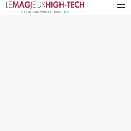
Jeux Vidéo
PC et Hardware
Smartphone et Tablettes
High-Tech
Mangas et Comics
TV, cinéma
Test