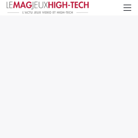
Jeux Vidéo
PC et Hardware
Smartphone et Tablettes
High-Tech
Mangas et Comics
TV, cinéma
Test