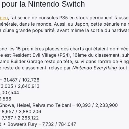
e pour la Nintendo Switch
 peu
, l’absence de consoles PS5 en stock permanent fausse
générale, dans le monde. Aussi, au Japon, cette pénurie ne
déjà d’une grande popularité, avant même la sortie du hardw
onc les 15 premières places des charts qui étaient dominées
le est Resident Evil Village (PS4), 16ème du classement, suiv
Game Builder Garage reste en tête, suivi dans l’ordre de Ring
e reste du classement, relayé par
Nintendo Everything
tout
– 31,487 / 102,728
13,005 / 2,640,913
2,007,544
59,586
howa, Heisei, Reiwa mo Teiban! – 10,393 / 2,233,900
– 8,957 / 3,880,206
 7,787 / 2,265,122
 + Bowser’s Fury – 7,732 / 784,047