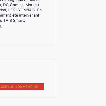
s, DC Comics, Marvel).
archal, LES LYONNAIS. En
cemment été intervenant
ne TV B Smart.
be
AISSER UN COMMENTAIRE