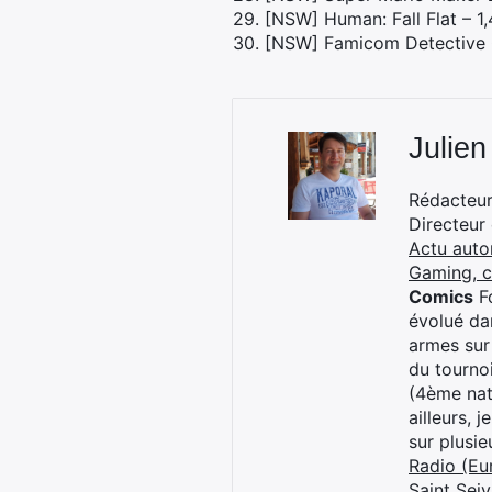
29. [NSW] Human: Fall Flat – 1
30. [NSW] Famicom Detective C
Julien
Rédacteur 
Directeur
Actu auto
Gaming, 
Comics
Fo
évolué dan
armes sur
du tourno
(4ème nat
ailleurs, 
sur plusi
Radio (Eu
Saint Sei