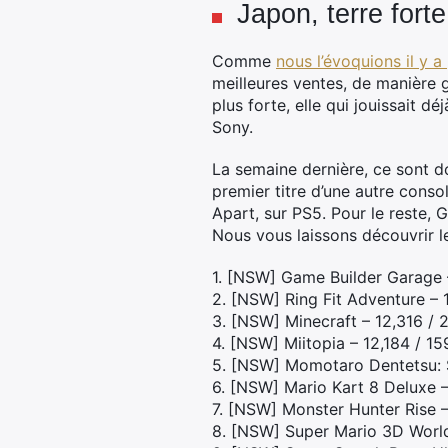
Japon, terre fort
Comme
nous l’évoquions il y a
meilleures ventes, de manière 
plus forte, elle qui jouissait 
Sony.
La semaine dernière, ce sont d
premier titre d’une autre conso
Apart, sur PS5. Pour le reste, 
Nous vous laissons découvrir l
1. [NSW] Game Builder Garage 
2. [NSW] Ring Fit Adventure – 
3. [NSW] Minecraft – 12,316 / 
4. [NSW] Miitopia – 12,184 / 1
5. [NSW] Momotaro Dentetsu: S
6. [NSW] Mario Kart 8 Deluxe 
7. [NSW] Monster Hunter Rise –
8. [NSW] Super Mario 3D World