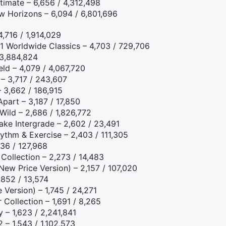
timate – 6,656 / 4,312,498
w Horizons – 6,094 / 6,801,696
,716 / 1,914,029
 Worldwide Classics – 4,703 / 729,706
 3,884,824
d – 4,079 / 4,067,720
 3,717 / 243,607
– 3,662 / 186,915
Apart – 3,187 / 17,850
Wild – 2,686 / 1,826,772
make Intergrade – 2,602 / 23,491
ythm & Exercise – 2,403 / 111,305
36 / 127,968
 Collection – 2,273 / 14,483
ew Price Version) – 2,157 / 107,020
1,852 / 13,574
Version) – 1,745 / 24,271
 Collection – 1,691 / 8,265
 – 1,623 / 2,241,841
– 1,543 / 1,102,573