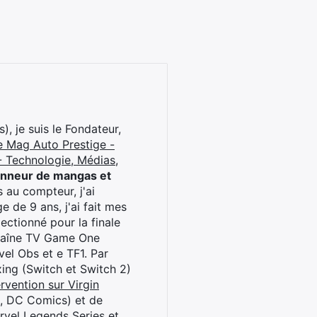
), je suis le Fondateur,
e Mag Auto Prestige -
 Technologie, Médias,
onneur de mangas et
 au compteur, j'ai
 de 9 ans, j'ai fait mes
ctionné pour la finale
chaîne TV Game One
el Obs et e TF1. Par
oxing (Switch et Switch 2)
rvention sur Virgin
l, DC Comics) et de
rvel Legends Series et