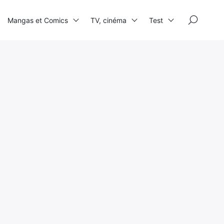
×
Mangas et Comics
TV, cinéma
Test