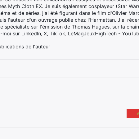
ines Myth Cloth EX. Je suis également cosplayeur (Star War
éma et de séries, j'ai été figurant dans le film d'Olivier M
suis l'auteur d'un ouvrage publié chez l'Harmattan. J'ai ré
ue spécialiste sur l'émission de Thomas Hugues, sur la chaî
z-moi sur
LinkedIn
,
X
,
TikTok
,
LeMagJeuxHighTech - YouTu
ublications de l'auteur
L