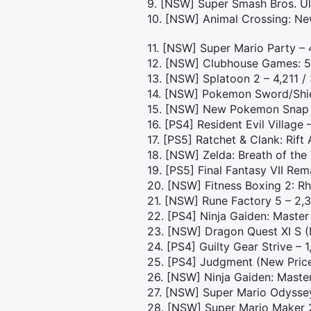
9. [NSW] Super Smash Bros. Ul
10. [NSW] Animal Crossing: Ne
11. [NSW] Super Mario Party – 4
12. [NSW] Clubhouse Games: 51
13. [NSW] Splatoon 2 – 4,211 /
14. [NSW] Pokemon Sword/Shiel
15. [NSW] New Pokemon Snap –
16. [PS4] Resident Evil Village 
17. [PS5] Ratchet & Clank: Rift 
18. [NSW] Zelda: Breath of the 
19. [PS5] Final Fantasy VII Re
20. [NSW] Fitness Boxing 2: Rh
21. [NSW] Rune Factory 5 – 2,3
22. [PS4] Ninja Gaiden: Master
23. [NSW] Dragon Quest XI S (N
24. [PS4] Guilty Gear Strive – 
25. [PS4] Judgment (New Price 
26. [NSW] Ninja Gaiden: Master
27. [NSW] Super Mario Odyssey
28. [NSW] Super Mario Maker 2 