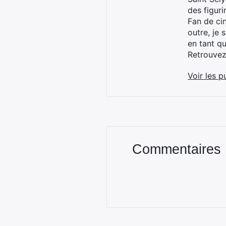
des figur
Fan de cin
outre, je 
en tant q
Retrouve
Voir les p
Commentaires