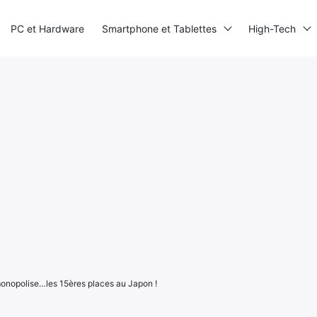
PC et Hardware
Smartphone et Tablettes
High-Tech
monopolise…les 15ères places au Japon !