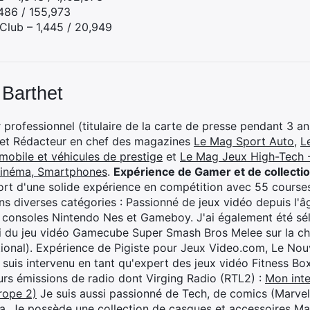
,486 / 155,973
lub – 1,445 / 20,949
 Barthet
professionnel (titulaire de la carte de presse pendant 3 ans
 et Rédacteur en chef des magazines
Le Mag Sport Auto
,
L
mobile et véhicules de prestige
et
Le Mag Jeux High-Tech -
cinéma, Smartphones
.
Expérience de Gamer et de collecti
rt d'une solide expérience en compétition avec 55 courses
s diverses catégories : Passionné de jeux vidéo depuis l'âge
 consoles Nintendo Nes et Gameboy. J'ai également été séle
i du jeu vidéo Gamecube Super Smash Bros Melee sur la 
ional). Expérience de Pigiste pour Jeux Video.com, Le Nouv
je suis intervenu en tant qu'expert des jeux vidéo Fitness B
eurs émissions de radio dont Virging Radio (RTL2) :
Mon inte
rope 2)
Je suis aussi passionné de Tech, de comics (Marve
ya. Je possède une collection de casques et accessoires Ma