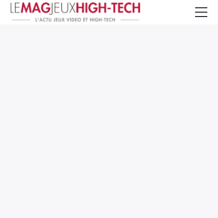
Jeux Vidéo
PC et Hardware
Smartphone et Tablettes
High-Tech
Mangas et Comics
TV, cinéma
Test