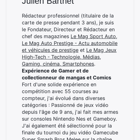
Julien Barthet
Rédacteur professionnel (titulaire de la
carte de presse pendant 3 ans), je suis
le Fondateur, Directeur et Rédacteur en
chef des magazines
Le Mag Sport Auto
,
Le Mag Auto Prestige - Actu automobile
et véhicules de prestige
et
Le Mag Jeux
High-Tech - Technologie, Médias,
Gaming, cinéma, Smartphones
.
Expérience de Gamer et de
collectionneur de mangas et Comics
Fort d'une solide expérience en
compétition avec 55 courses au
compteur, j'ai évolué dans diverses
catégories : Passionné de jeux vidéo
depuis l'âge de 9 ans, j'ai fait mes armes
sur consoles Nintendo Nes et Gameboy.
J'ai également été sélectionné pour la
finale du tournoi du jeu vidéo Gamecube
Super Smash Bros Melee sur la chaîne