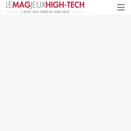
Jeux Vidéo
PC et Hardware
Smartphone et Tablettes
High-Tech
Mangas et Comics
TV, cinéma
Test