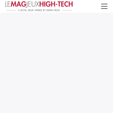
Jeux Vidéo
PC et Hardware
Smartphone et Tablettes
High-Tech
Mangas et Comics
TV, cinéma
Test