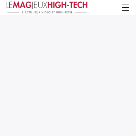
Jeux Vidéo
PC et Hardware
Smartphone et Tablettes
High-Tech
Mangas et Comics
TV, cinéma
Test