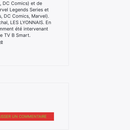
l, DC Comics) et de
rvel Legends Series et
s, DC Comics, Marvel).
archal, LES LYONNAIS. En
cemment été intervenant
ne TV B Smart.
be
AISSER UN COMMENTAIRE