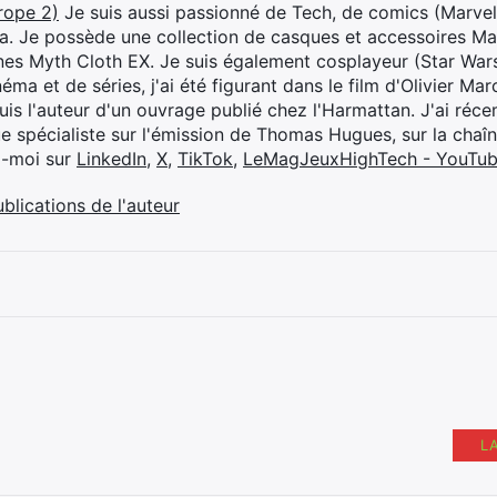
rope 2)
Je suis aussi passionné de Tech, de comics (Marve
ya. Je possède une collection de casques et accessoires Ma
ines Myth Cloth EX. Je suis également cosplayeur (Star War
éma et de séries, j'ai été figurant dans le film d'Olivier M
suis l'auteur d'un ouvrage publié chez l'Harmattan. J'ai ré
ue spécialiste sur l'émission de Thomas Hugues, sur la chaî
z-moi sur
LinkedIn
,
X
,
TikTok
,
LeMagJeuxHighTech - YouTu
ublications de l'auteur
L