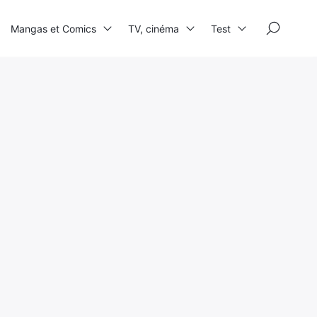
×
Mangas et Comics
TV, cinéma
Test