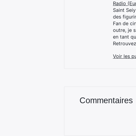
Radio (Eu
Saint Sei
des figur
Fan de cin
outre, je 
en tant q
Retrouve
Voir les p
Commentaires