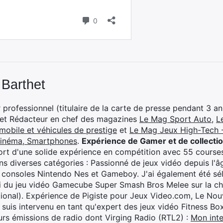
 Barthet
professionnel (titulaire de la carte de presse pendant 3 ans
 et Rédacteur en chef des magazines
Le Mag Sport Auto
,
L
mobile et véhicules de prestige
et
Le Mag Jeux High-Tech -
cinéma, Smartphones
.
Expérience de Gamer et de collecti
rt d'une solide expérience en compétition avec 55 courses
s diverses catégories : Passionné de jeux vidéo depuis l'âge
 consoles Nintendo Nes et Gameboy. J'ai également été séle
i du jeu vidéo Gamecube Super Smash Bros Melee sur la 
ional). Expérience de Pigiste pour Jeux Video.com, Le Nouv
je suis intervenu en tant qu'expert des jeux vidéo Fitness B
eurs émissions de radio dont Virging Radio (RTL2) :
Mon inte