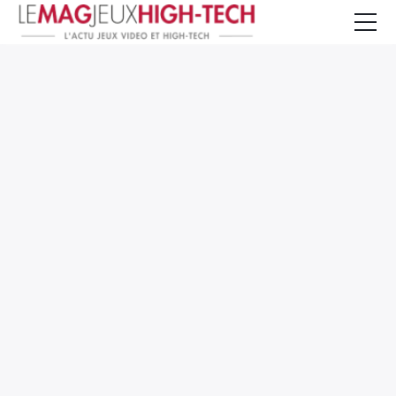
Jeux Vidéo
PC et Hardware
Smartphone et Tablettes
High-Tech
Mangas et Comics
TV, cinéma
Test