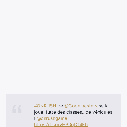
#ONRUSH
de
@Codemasters
se la
joue “lutte des classes…de véhicules
!
@onrushgame
https://t.co/vHP0qD14Eh