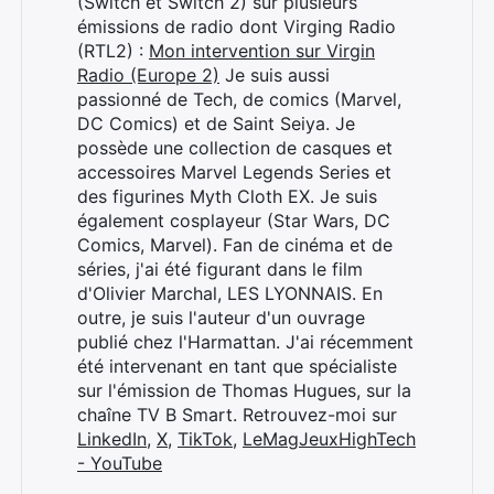
(Switch et Switch 2) sur plusieurs
émissions de radio dont Virging Radio
(RTL2) :
Mon intervention sur Virgin
Radio (Europe 2)
Je suis aussi
passionné de Tech, de comics (Marvel,
DC Comics) et de Saint Seiya. Je
possède une collection de casques et
accessoires Marvel Legends Series et
des figurines Myth Cloth EX. Je suis
également cosplayeur (Star Wars, DC
Comics, Marvel). Fan de cinéma et de
séries, j'ai été figurant dans le film
d'Olivier Marchal, LES LYONNAIS. En
outre, je suis l'auteur d'un ouvrage
publié chez l'Harmattan. J'ai récemment
été intervenant en tant que spécialiste
sur l'émission de Thomas Hugues, sur la
chaîne TV B Smart. Retrouvez-moi sur
LinkedIn
,
X
,
TikTok
,
LeMagJeuxHighTech
- YouTube