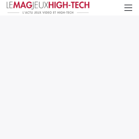
Jeux Vidéo
PC et Hardware
Smartphone et Tablettes
High-Tech
Mangas et Comics
TV, cinéma
Test